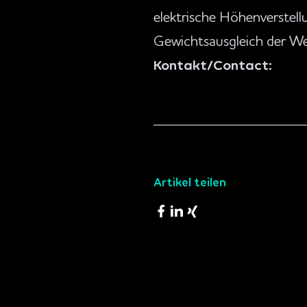
elektrische Höhenverstel
Gewichtsausgleich der Wer
Kontakt/Contact:
Produkte &
Greifersysteme
Schneids
Artikel teilen