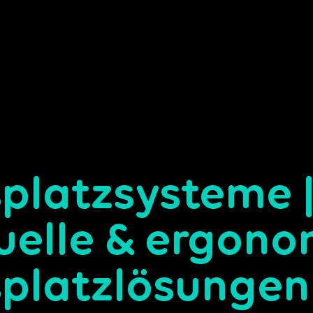
splatzsysteme 
duelle & ergon
splatzlösungen