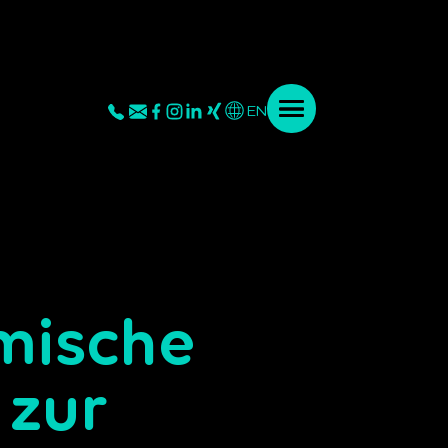
EN
|
omische
 zur